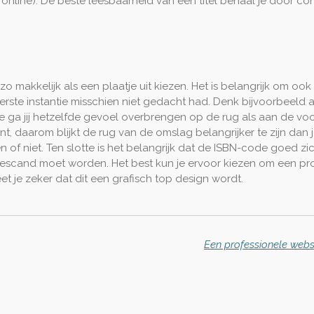
online). De beste leesbaarheid van een titel behaal je door co
 makkelijk als een plaatje uit kiezen. Het is belangrijk om ook 
rste instantie misschien niet gedacht had. Denk bijvoorbeeld a
e ga jij hetzelfde gevoel overbrengen op de rug als aan de v
, daarom blijkt de rug van de omslag belangrijker te zijn dan j
of niet. Ten slotte is het belangrijk dat de ISBN-code goed zi
escand moet worden. Het best kun je ervoor kiezen om een pro
 je zeker dat dit een grafisch top design wordt.
Een professionele websi