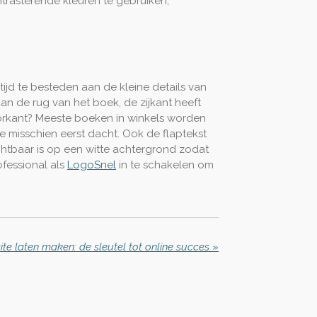
ntrasterende kleuren te gebruiken,
tijd te besteden aan de kleine details van
an de rug van het boek, de zijkant heeft
oorkant? Meeste boeken in winkels worden
e misschien eerst dacht. Ook de flaptekst
chtbaar is op een witte achtergrond zodat
fessional als
LogoSnel
in te schakelen om
te laten maken: de sleutel tot online succes
»