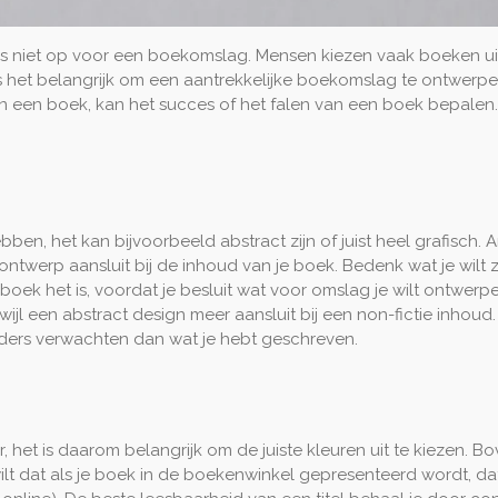
as niet op voor een boekomslag. Mensen kiezen vaak boeken uit 
 is het belangrijk om een aantrekkelijke boekomslag te ontwerp
een boek, kan het succes of het falen van een boek bepalen. In 
n, het kan bijvoorbeeld abstract zijn of juist heel grafisch. A
et ontwerp aansluit bij de inhoud van je boek. Bedenk wat je wil
ek het is, voordat je besluit wat voor omslag je wilt ontwerpe
jl een abstract design meer aansluit bij een non-fictie inhoud
anders verwachten dan wat je hebt geschreven.
, het is daarom belangrijk om de juiste kleuren uit te kiezen.
ilt dat als je boek in de boekenwinkel gepresenteerd wordt, da