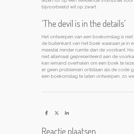
lezen (of op een verkleinde thumbnail voor 
bijvoorbeeld wit op zwart.
‘The devil is in the details’
Het ontwerpen van een boekomslag is niet zo
de buitenkant van het boek waaraan je in ee
meestal minder ruimte dan de voorkant. Ho
niet allemaal gepresenteerd aan de voorkant
kan iemand overhalen om een boek te lezen 
er geen problemen ontstaan als de code g
een boekomslag te laten ontwerpen, zo weet
D
D
S
e
e
h
l
e
a
Reactie plaatsen
e
l
r
n
e